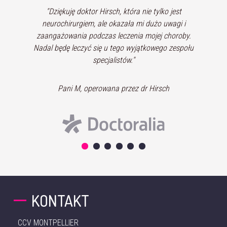
"Niezwykle profesjonalna i umiejąca słuchać.
Chirurg, który odpowie na Twoje pytania podczas
konsultacji lub mailowo."
Pan N, operowany przez dr Hirsch
KONTAKT
CCV MONTPELLIER