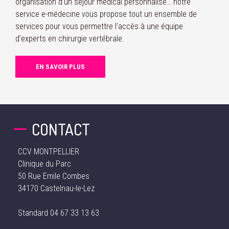
organisation d’un séjour médical personnalisé… notre
service e-médecine vous propose tout un ensemble de
services pour vous permettre l’accès à une équipe
d’experts en chirurgie vertébrale.
EN SAVOIR PLUS
CONTACT
CCV MONTPELLIER
Clinique du Parc
50 Rue Emile Combes
34170 Castelnau-le-Lez
Standard
04 67 33 13 63