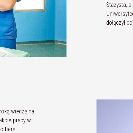
Stażysta, a
Uniwersyte
dołączył d
roką wiedzę na
akcie pracy w
oitiers,