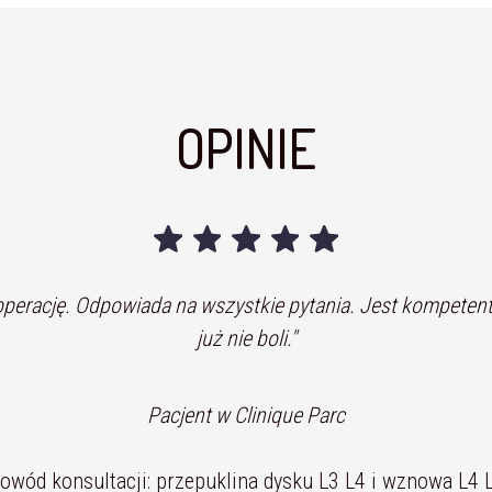
OPINIE
"Umie słuchać, na spokojnie wszystko wyjaśnia."
Pacjent w Clinique Parc
Powód konsultacji: dyskopatia L5-S1