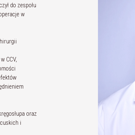
czył do zespołu
operacje w
irurgii
w CCV,
domości
efektów
lędnieniem
kręgosłupa oraz
cuskich i