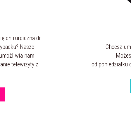
ię chirurgiczną dr
zypadku? Nasze
Chcesz umó
 umożliwia nam
Możesz
nie telewizyty z
od poniedziałku d