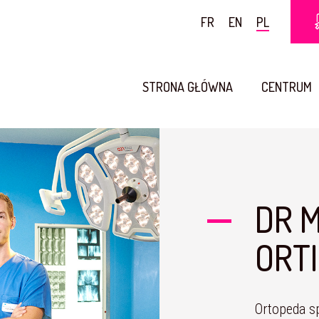
FR
EN
PL
STRONA GŁÓWNA
CENTRUM
DR 
ORT
Ortopeda sp