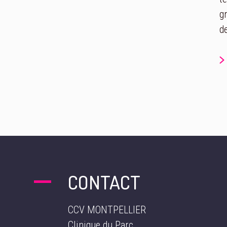
g
d
CONTACT
CCV MONTPELLIER
Clinique du Parc