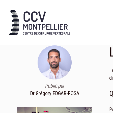
L
d
Publié par
Q
Dr Grégory EDGAR-ROSA
P