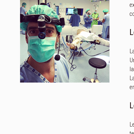
e
c
L
L
U
la
L
e
L
L
t